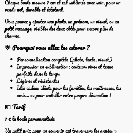
Chaque boule mesure
7 cm
et est sublimée avec soin, pour un
rendu
net, durable et éclatant
.
Vous pouvez y ajouter
une photo
, un
prénom
, un
visuel
, ou un
petit message
, visibles
des deux côtés
pour encore plus de
charme.
🌟 Pourquoi vous allez les adorer ?
Personnalisation complète (photo, texte, visuel)
Impression en sublimation : couleurs vives et tenue
parfaite dans le temps
Légères et résistantes
Idée cadeau idéale pour les familles, les maîtresses, les
amis… ou pour embellir votre propre décoration !
💶 Tarif
7 € la boule personnalisée
Un petit prix pour un souvenir qui traversera les années ✨