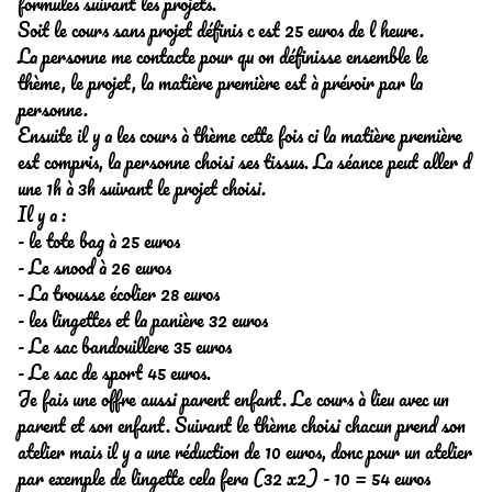
formules suivant les projets.
Soit le cours sans projet définis c est 25 euros de l heure.
La personne me contacte pour qu on définisse ensemble le
thème, le projet, la matière première est à prévoir par la
personne.
Ensuite il y a les cours à thème cette fois ci la matière première
est compris, la personne choisi ses tissus. La séance peut aller d
une 1h à 3h suivant le projet choisi.
Il y a :
- le tote bag à 25 euros
- Le snood à 26 euros
- La trousse écolier 28 euros
- les lingettes et la panière 32 euros
- Le sac bandouillere 35 euros
- Le sac de sport 45 euros.
Je fais une offre aussi parent enfant. Le cours à lieu avec un
parent et son enfant. Suivant le thème choisi chacun prend son
atelier mais il y a une réduction de 10 euros, donc pour un atelier
par exemple de lingette cela fera (32 x2) - 10 = 54 euros