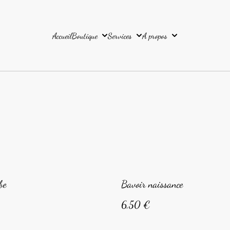
Accueil
Boutique
Services
A propos
be
Bavoir naissance
6,50 €