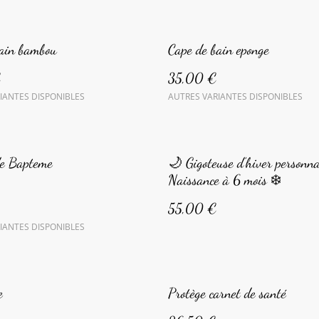
bain bambou
Cape de bain eponge
€
35,00 €
IANTES DISPONIBLES
AUTRES VARIANTES DISPONIBLES
de Bapteme
🌙 Gigoteuse d’hiver personn
Naissance à 6 mois ❄️
55,00 €
IANTES DISPONIBLES
e
Protège carnet de santé