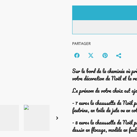
PARTAGER
Sur le bord de la cheminée où pr
votre décoration de Noël et la r
Le prénom de votre choix est ajo
- 7 euros la chaussette de Noël 
feutrine, en toile de jute ou en co
- 8 euros la chaussette de Noël 
dessin en flocage, modèle en feut