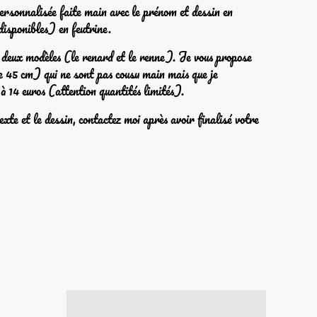
personnalisée faite main avec le prénom et dessin en
isponibles) en feutrine.
s deux modèles (le renard et le renne). Je vous propose
e 45 cm) qui ne sont pas cousu main mais que je
à 14 euros (attention quantités limités).
texte et le dessin, contactez moi après avoir finalisé votre