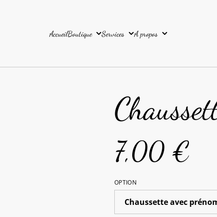
Accueil
Boutique
Services
A propos
Chaussett
7,00 €
OPTION