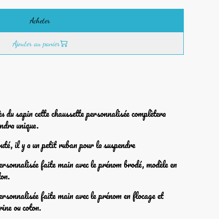
Acheter
Ajouter au panier
ès du sapin cette chaussette personnalisée complètera
endra unique.
uté, il y a un petit ruban pour la suspendre
personnalisée faite main avec le prénom brodé, modèle en
ton.
personnalisée faite main avec le prénom en flocage et
rine ou coton.