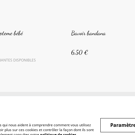
pteme bébé
Bavoir bandana
6,50 €
IANTES DISPONIBLES
ditions générales
Politique de confidentialité
Politique de cookies
Paramètre
hiers qui nous aident à comprendre comment vous utilisez
r plus sur ces cookies et contrôler la façon dont ils sont
galement consulter notre
politique de cookies
.