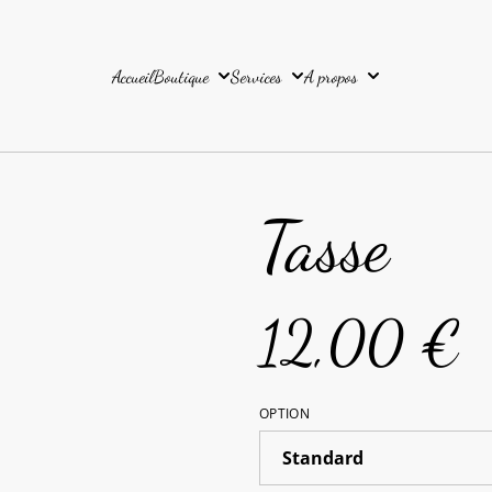
Accueil
Boutique
Services
A propos
Tasse
12,00 €
OPTION