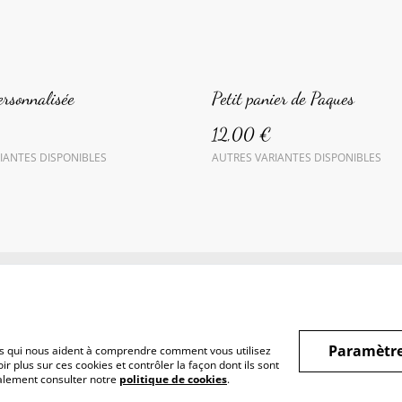
ersonnalisée
Petit panier de Paques
12,00 €
IANTES DISPONIBLES
AUTRES VARIANTES DISPONIBLES
ditions générales
Politique de confidentialité
Politique de cookies
Paramètre
hiers qui nous aident à comprendre comment vous utilisez
r plus sur ces cookies et contrôler la façon dont ils sont
galement consulter notre
politique de cookies
.